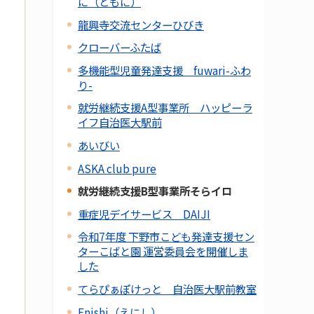
に（ともに）
龍興寺交流センターひびき
クローバーふたば
多機能型児童発達支援 fuwari-ふわ
り-
就労継続支援A型事業所 ハッピーラ
イフ自治医大駅前
あいびい
ASKA club pure
就労継続支援B型事業所そらイロ
重症児デイサービス DAIJI
令和7年度 下野市こども発達支援セン
ターこばと園 運営委員会を開催しま
した
てらぴぁぽけっと 自治医大駅前教室
Enishi（えにし）