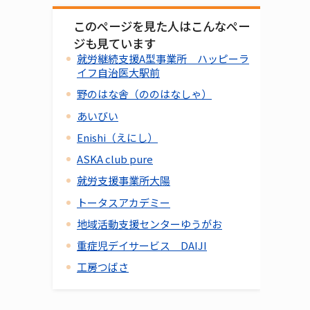
このページを見た人はこんなペー
ジも見ています
就労継続支援A型事業所 ハッピーラ
イフ自治医大駅前
野のはな舎（ののはなしゃ）
あいびい
Enishi（えにし）
ASKA club pure
就労支援事業所大陽
トータスアカデミー
地域活動支援センターゆうがお
重症児デイサービス DAIJI
工房つばさ