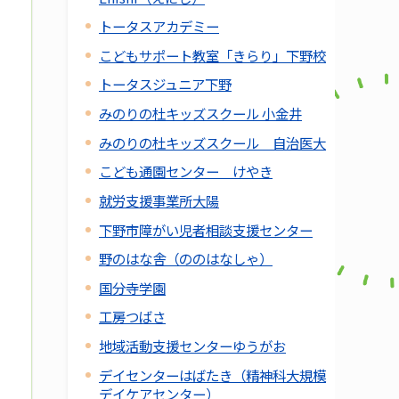
トータスアカデミー
こどもサポート教室「きらり」下野校
トータスジュニア下野
みのりの杜キッズスクール 小金井
みのりの杜キッズスクール 自治医大
こども通園センター けやき
就労支援事業所大陽
下野市障がい児者相談支援センター
野のはな舎（ののはなしゃ）
国分寺学園
工房つばさ
地域活動支援センターゆうがお
デイセンターはばたき（精神科大規模
デイケアセンター）