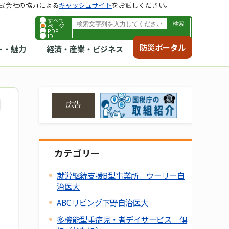
式会社の協力による
キャッシュサイト
をお試しください。
すべて
ページ
PDF
ID
防災ポータル
ト・魅力
経済・産業・ビジネス
広告
カテゴリー
就労継続支援B型事業所 ウーリー自
治医大
ABCリビング下野自治医大
多機能型重症児・者デイサービス 倶