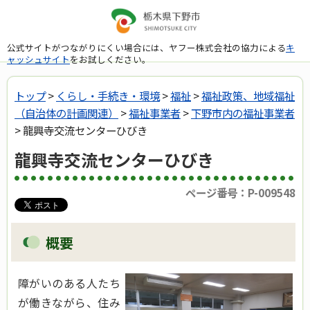
公式サイトがつながりにくい場合には、ヤフー株式会社の協力による
キ
ャッシュサイト
をお試しください。
トップ
>
くらし・手続き・環境
>
福祉
>
福祉政策、地域福祉
（自治体の計画関連）
>
福祉事業者
>
下野市内の福祉事業者
> 龍興寺交流センターひびき
龍興寺交流センターひびき
ページ番号：P-009548
概要
障がいのある人たち
が働きながら、住み