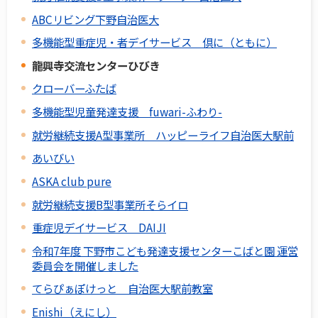
ABCリビング下野自治医大
多機能型重症児・者デイサービス 倶に（ともに）
龍興寺交流センターひびき
クローバーふたば
多機能型児童発達支援 fuwari-ふわり-
就労継続支援A型事業所 ハッピーライフ自治医大駅前
あいびい
ASKA club pure
就労継続支援B型事業所そらイロ
重症児デイサービス DAIJI
令和7年度 下野市こども発達支援センターこばと園 運営
委員会を開催しました
てらぴぁぽけっと 自治医大駅前教室
Enishi（えにし）