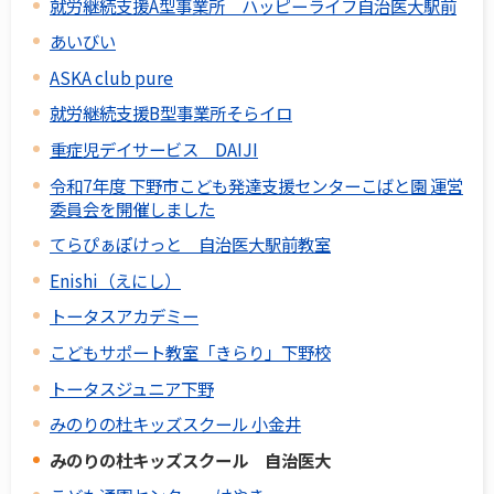
就労継続支援A型事業所 ハッピーライフ自治医大駅前
あいびい
ASKA club pure
就労継続支援B型事業所そらイロ
重症児デイサービス DAIJI
令和7年度 下野市こども発達支援センターこばと園 運営
委員会を開催しました
てらぴぁぽけっと 自治医大駅前教室
Enishi（えにし）
トータスアカデミー
こどもサポート教室「きらり」下野校
トータスジュニア下野
みのりの杜キッズスクール 小金井
みのりの杜キッズスクール 自治医大