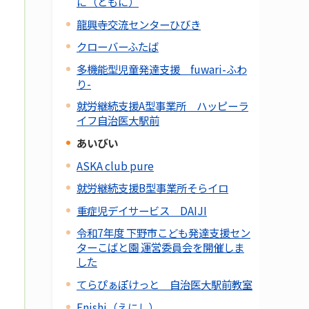
に（ともに）
龍興寺交流センターひびき
クローバーふたば
多機能型児童発達支援 fuwari-ふわ
り-
就労継続支援A型事業所 ハッピーラ
イフ自治医大駅前
あいびい
ASKA club pure
就労継続支援B型事業所そらイロ
重症児デイサービス DAIJI
令和7年度 下野市こども発達支援セン
ターこばと園 運営委員会を開催しま
した
てらぴぁぽけっと 自治医大駅前教室
Enishi（えにし）