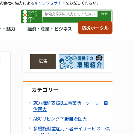
式会社の協力による
キャッシュサイト
をお試しください。
すべて
ページ
PDF
ID
防災ポータル
ト・魅力
経済・産業・ビジネス
広告
カテゴリー
就労継続支援B型事業所 ウーリー自
治医大
ABCリビング下野自治医大
多機能型重症児・者デイサービス 倶