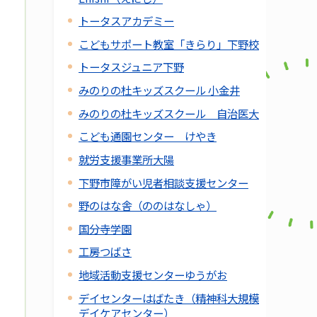
トータスアカデミー
こどもサポート教室「きらり」下野校
トータスジュニア下野
みのりの杜キッズスクール 小金井
みのりの杜キッズスクール 自治医大
こども通園センター けやき
就労支援事業所大陽
下野市障がい児者相談支援センター
野のはな舎（ののはなしゃ）
国分寺学園
工房つばさ
地域活動支援センターゆうがお
デイセンターはばたき（精神科大規模
デイケアセンター）