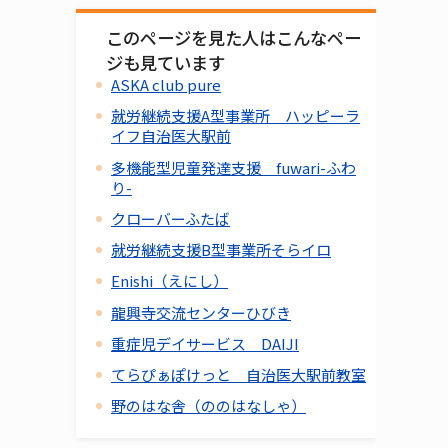
このページを見た人はこんなペー
ジも見ています
ASKA club pure
就労継続支援A型事業所 ハッピーラ
イフ自治医大駅前
多機能型児童発達支援 fuwari-ふわ
り-
クローバーふたば
就労継続支援B型事業所そらイロ
Enishi（えにし）
龍興寺交流センターひびき
重症児デイサービス DAIJI
てらぴぁぽけっと 自治医大駅前教室
野のはな舎（ののはなしゃ）