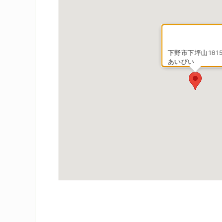
下野市下坪山1815
あいびい