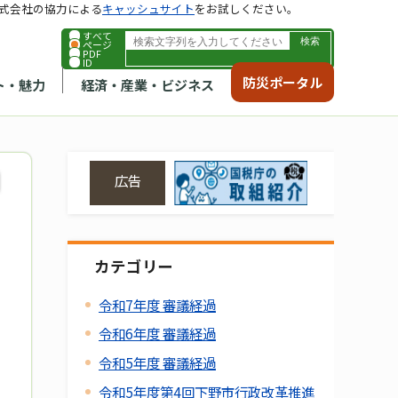
式会社の協力による
キャッシュサイト
をお試しください。
すべて
ページ
PDF
ID
防災ポータル
ト・魅力
経済・産業・ビジネス
広告
カテゴリー
令和7年度 審議経過
令和6年度 審議経過
令和5年度 審議経過
令和5年度第4回下野市行政改革推進