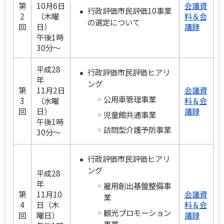
第
10月6日
会議資
行政評価市民評価10事業
2
（木曜
料＆会
の選定について
回
日）
議録
午後1時
30分～
平成28
行政評価市民評価ヒアリ
年
ング
第
11月2日
会議資
公用車管理事業
3
（水曜
料＆会
回
日）
議録
児童館共通事業
午後1時
訪問型介護予防事業
30分～
行政評価市民評価ヒアリ
ング
平成28
年
雇用創出基盤整備事
第
11月10
会議資
業
4
日（木
料＆会
観光プロモーション
回
曜日）
議録
事業