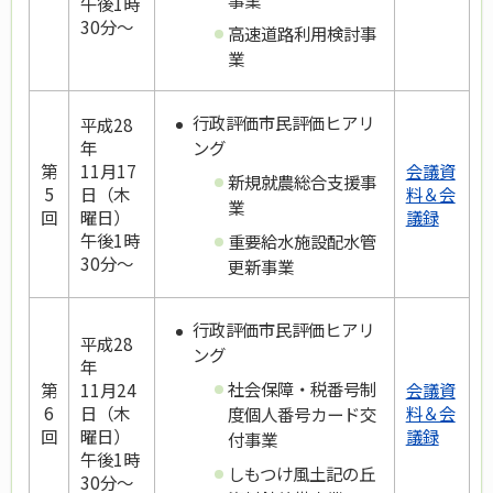
午後1時
30分～
高速道路利用検討事
業
行政評価市民評価ヒアリ
平成28
ング
年
第
11月17
会議資
新規就農総合支援事
5
日（木
料＆会
業
回
曜日）
議録
午後1時
重要給水施設配水管
30分～
更新事業
行政評価市民評価ヒアリ
平成28
ング
年
社会保障・税番号制
第
11月24
会議資
6
日（木
料＆会
度個人番号カード交
回
曜日）
議録
付事業
午後1時
しもつけ風土記の丘
30分～