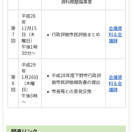
資料館整備事業
平成28
年
第
12月15
会議資
行政評価市民評価まとめ
7
日（木
料＆会
回
曜日）
議録
午後1時
30分～
平成29
年
平成28年度下野市行政評
第
1月26日
会議資
価市民評価報告書の提出
8
（木曜
料＆会
回
日）
議録
市長等との意見交換
午後3時
～
関連リンク