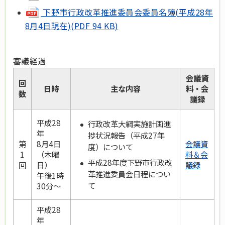
下野市行政改革推進委員会委員名簿(平成28年
8月4日現在)(PDF 94 KB)
審議経過
会議資
回
日時
主な内容
料・会
数
議録
平成28
行政改革大綱実施計画進
年
捗状況報告（平成27年
第
8月4日
会議資
度）について
1
（木曜
料＆会
平成28年度下野市行政改
回
日）
議録
革推進委員会日程につい
午後1時
て
30分～
平成28
年