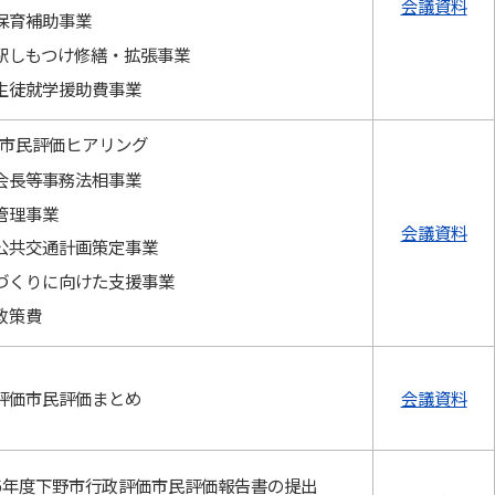
会議資料
保育補助事業
駅しもつけ修繕・拡張事業
生徒就学援助費事業
市民評価ヒアリング
会長等事務法相事業
管理事業
会議資料
公共交通計画策定事業
づくりに向けた支援事業
政策費
評価市民評価まとめ
会議資料
6年度下野市行政評価市民評価報告書の提出