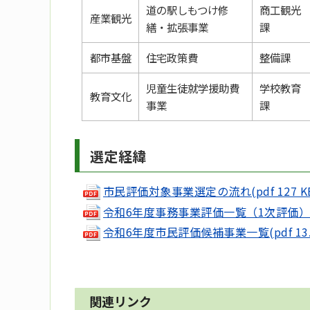
道の駅しもつけ修
商工観光
産業観光
繕・拡張事業
課
都市基盤
住宅政策費
整備課
児童生徒就学援助費
学校教育
教育文化
事業
課
選定経緯
市民評価対象事業選定の流れ(pdf 127 K
令和6年度事務事業評価一覧（1次評価）(pdf
令和6年度市民評価候補事業一覧(pdf 13.3
関連リンク