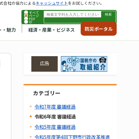
式会社の協力による
キャッシュサイト
をお試しください。
すべて
ページ
PDF
ID
防災ポータル
ト・魅力
経済・産業・ビジネス
広告
カテゴリー
令和7年度 審議経過
令和6年度 審議経過
令和5年度 審議経過
令和5年度第4回下野市行政改革推進