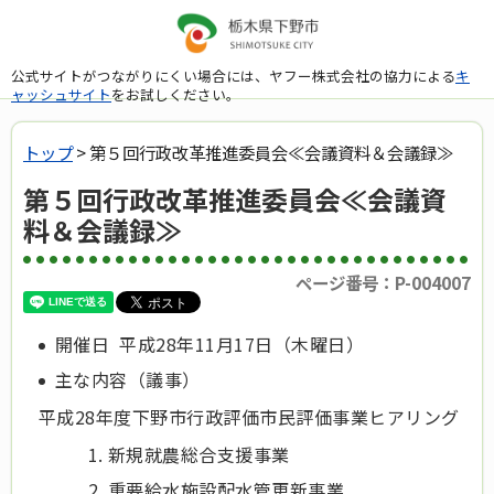
公式サイトがつながりにくい場合には、ヤフー株式会社の協力による
キ
ャッシュサイト
をお試しください。
トップ
> 第５回行政改革推進委員会≪会議資料＆会議録≫
第５回行政改革推進委員会≪会議資
料＆会議録≫
ページ番号：P-004007
開催日 平成28年11月17日（木曜日）
主な内容（議事）
平成28年度下野市行政評価市民評価事業ヒアリング
新規就農総合支援事業
重要給水施設配水管更新事業