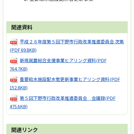
関連資料
平成２８年度第５回下野市行政改革推進委員会 次第
(PDF 69.8KB)
新規就農総合支援事業ヒアリング資料
(PDF
764.7KB)
重要給水施設配水管更新事業ヒアリング資料
(PDF
152.8KB)
第５回下野市行政改革推進委員会 会議録
(PDF
475.6KB)
関連リンク