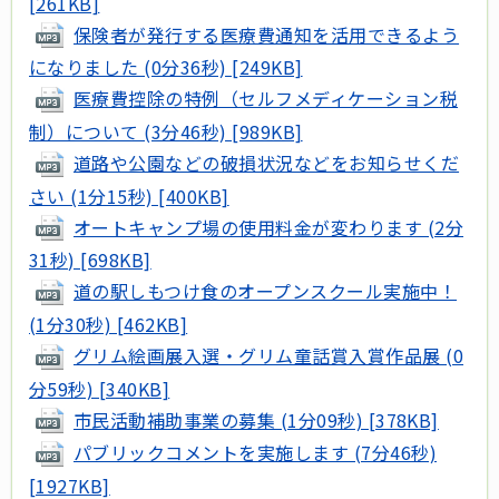
[261KB]
保険者が発行する医療費通知を活用できるよう
になりました (0分36秒) [249KB]
医療費控除の特例（セルフメディケーション税
制）について (3分46秒) [989KB]
道路や公園などの破損状況などをお知らせくだ
さい (1分15秒) [400KB]
オートキャンプ場の使用料金が変わります (2分
31秒) [698KB]
道の駅しもつけ食のオープンスクール実施中！
(1分30秒) [462KB]
グリム絵画展入選・グリム童話賞入賞作品展 (0
分59秒) [340KB]
市民活動補助事業の募集 (1分09秒) [378KB]
パブリックコメントを実施します (7分46秒)
[1927KB]