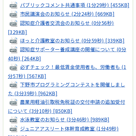
パブリックコメント共通事項 (1分29秒) [455KB]
市民講演会のお知らせ (2分24秒) [669KB]
認知症介護者交流会のお知らせ (0分56秒)
[329KB]
ほっと介護教室のお知らせ (0分59秒) [339KB]
認知症サポーター養成講座の開催について (0分
40秒) [264KB]
必ずチェック！最低賃金使用者も、労働者も (1
分57秒) [567KB]
下野市プログラミングコンテストを開催しまし
た (3分39秒) [962KB]
農業用軽油引取税免税証の交付申請の追加受付
について (3分10秒) [850KB]
水泳教室のお知らせ (3分46秒) [989KB]
ジュニアアスリート体幹育成教室 (1分49秒)