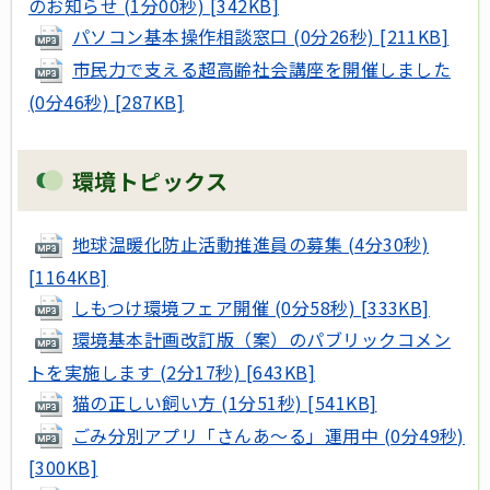
のお知らせ (1分00秒) [342KB]
パソコン基本操作相談窓口 (0分26秒) [211KB]
市民力で支える超高齢社会講座を開催しました
(0分46秒) [287KB]
環境トピックス
地球温暖化防止活動推進員の募集 (4分30秒)
[1164KB]
しもつけ環境フェア開催 (0分58秒) [333KB]
環境基本計画改訂版（案）のパブリックコメン
トを実施します (2分17秒) [643KB]
猫の正しい飼い方 (1分51秒) [541KB]
ごみ分別アプリ「さんあ～る」運用中 (0分49秒)
[300KB]