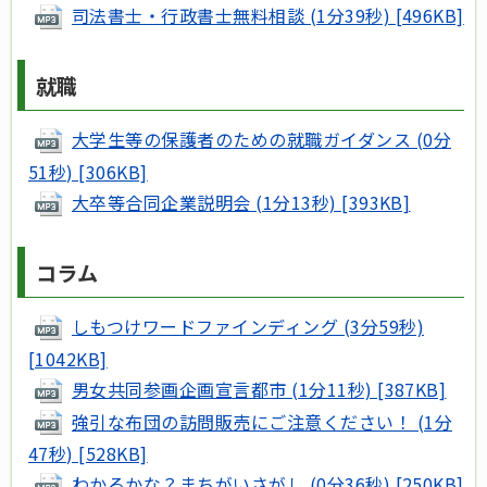
司法書士・行政書士無料相談 (1分39秒) [496KB]
就職
大学生等の保護者のための就職ガイダンス (0分
51秒) [306KB]
大卒等合同企業説明会 (1分13秒) [393KB]
コラム
しもつけワードファインディング (3分59秒)
[1042KB]
男女共同参画企画宣言都市 (1分11秒) [387KB]
強引な布団の訪問販売にご注意ください！ (1分
47秒) [528KB]
わかるかな？まちがいさがし (0分36秒) [250KB]