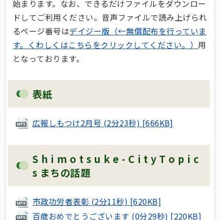
始まります。なお、できるだけファイルをダウンロー
ドしてご利用ください。音声ファイルで読み上げられ
るページ番号は
デイジー版（←無償配布を行っていま
す。くわしくはこちらをクリックしてください。）
用
となっております。
表紙
広報しもつけ2月号 (2分23秒) [666KB]
S h i m o t s u k e - C i t y T o p i c
s まちの話題
市政功労者表彰 (2分11秒) [620KB]
百歳おめでとうございます (0分29秒) [220KB]