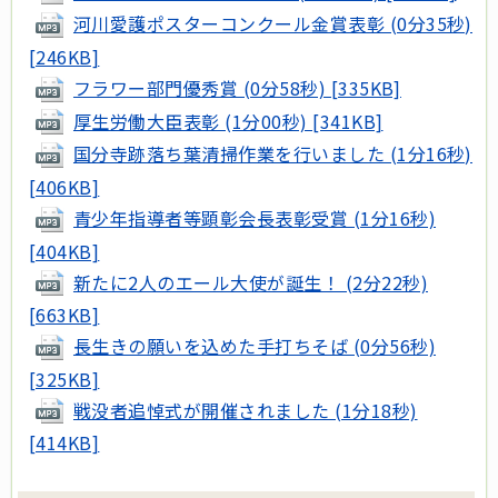
河川愛護ポスターコンクール金賞表彰 (0分35秒)
[246KB]
フラワー部門優秀賞 (0分58秒) [335KB]
厚生労働大臣表彰 (1分00秒) [341KB]
国分寺跡落ち葉清掃作業を行いました (1分16秒)
[406KB]
青少年指導者等顕彰会長表彰受賞 (1分16秒)
[404KB]
新たに2人のエール大使が誕生！ (2分22秒)
[663KB]
長生きの願いを込めた手打ちそば (0分56秒)
[325KB]
戦没者追悼式が開催されました (1分18秒)
[414KB]