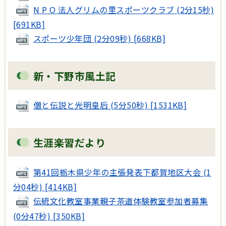
N P O 法人グリムの里スポーツクラブ (2分15秒)
[691KB]
スポーツ少年団 (2分09秒) [668KB]
新・下野市風土記
僧と伝説と光明皇后 (5分50秒) [1531KB]
生涯楽習だより
第41回栃木県少年の主張発表下都賀地区大会 (1
分04秒) [414KB]
伝統文化教室事業親子茶道体験教室参加者募集
(0分47秒) [350KB]