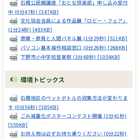
石橋公民館講座「おとな倶楽部」申し込み受付
中 (0分47秒) [347KB]
文化協会会員による作品展「ロビー・フェア」
(1分24秒) [493KB]
原爆・原発と人間パネル展 (1分29秒) [511KB]
パソコン基本操作相談窓口 (0分26秒) [268KB]
下野市小中学校音楽祭 (3分48秒) [1054KB]
環境トピックス
石橋地区のペットボトルの収集方法が変わりま
す (0分56秒) [385KB]
ごみ減量化ポスターコンテスト開催 (1分41秒)
[559KB]
お供え物は必ずお持ち帰りください (0分22秒)