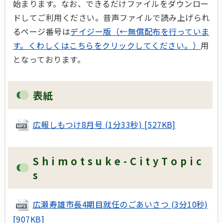
始まります。なお、できるだけファイルをダウンロー
ドしてご利用ください。音声ファイルで読み上げられ
るページ番号は
デイジー版（←無償配布を行っていま
す。くわしくはこちらをクリックしてください。）
用
となっております。
表紙
広報しもつけ8月号 (1分33秒) [527KB]
S h i m o t s u k e - C i t y T o p i c
s
広瀬寿雄市長4期目就任のごあいさつ (3分10秒)
[907KB]