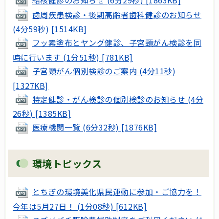
歯周疾患検診・後期高齢者歯科健診のお知らせ
(4分59秒) [1514KB]
フッ素塗布とヤング健診、子宮頸がん検診を同
時に行います (1分51秒) [781KB]
子宮頸がん個別検診のご案内 (4分11秒)
[1327KB]
特定健診・がん検診の個別検診のお知らせ (4分
26秒) [1385KB]
医療機関一覧 (6分32秒) [1876KB]
環境トピックス
とちぎの環境美化県民運動に参加・ご協力を！
今年は5月27日！ (1分08秒) [612KB]