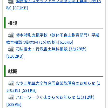
消費者力ステップアップ講座受講生募集 (2分15
秒) [872KB]
相談
栃木特別支援学校（肢体不自由教育部門）早期
教育相談の御案内 (1分09秒) [616KB]
司法書士・行政書士無料相談 (3分29秒)
[1162KB]
就職
おやま地区大卒等合同企業説明会のお知らせ (1
分03秒) [591KB]
ハローワーク小山からのお知らせ (1分12秒)
[629KB]