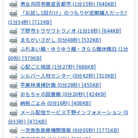
男女共同参画宣言都市 (1分15秒) [640KB]
「お試し1回だけ」のつもりが定期購入だった?
(1分34秒) [713KB]
下野市トウサワトラノオ (1分16秒) [644KB]
まちがいさがし (0分48秒) [532KB]
ふれあい館・ゆうゆう館・きらら館休館日 (1分
00秒) [579KB]
心配ごと相談 (1分27秒) [686KB]
シルバー人材センター (0分42秒) [510KB]
平美林清掃計画 (0分28秒) [455KB]
おもちゃの図書館 (0分20秒) [424KB]
納税ごよみ (0分16秒) [408KB]
メール配信サービス下野インフォメーション (0
分33秒) [473KB]
一次救急医療機関情報 (6分05秒) [1771KB]