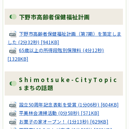
下野市高齢者保健福祉計画
下野市高齢者保健福祉計画（第7期）を策定しま
した (2分32秒) [941KB]
65歳以上の所得段階別保険料 (4分12秒)
[1328KB]
S h i m o t s u k e - C i t y T o p i c
s まちの話題
設立50周年記念表彰を受賞 (1分06秒) [604KB]
平美林会清掃活動 (0分58秒) [571KB]
お菓子の家オープン！ (1分13秒) [629KB]