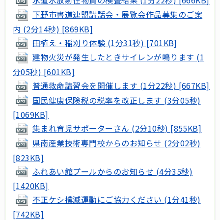
下野市書道連盟講話会・展覧会作品募集のご案
内 (2分14秒) [869KB]
田植え・稲刈り体験 (1分31秒) [701KB]
建物火災が発生したときサイレンが鳴ります (1
分05秒) [601KB]
普通救命講習会を開催します (1分22秒) [667KB]
国民健康保険税の税率を改正します (3分05秒)
[1069KB]
集まれ育児サポーターさん (2分10秒) [855KB]
県南産業技術専門校からのお知らせ (2分02秒)
[823KB]
ふれあい館プールからのお知らせ (4分35秒)
[1420KB]
不正ケシ撲滅運動にご協力ください (1分41秒)
[742KB]