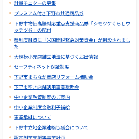
計量モニターの募集
プレミアム付き下野市共通商品券
下野市物価高騰対応重点支援商品券「シモツケくらしウ
ッテツ券」の配付
県制度融資に「米国関税緊急対策資金」が創設されまし
た
大規模小売店舗立地法に基づく届出情報
セーフティネット保証制度
下野市まちなか商店リフォーム補助金
下野市空き店舗活用事業奨励金
中小企業融資制度のご案内
中小企業制度金融利子補給
事業承継について
下野市立地企業連絡協議会について
認定創業支援等事業計画