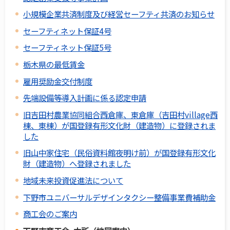
小規模企業共済制度及び経営セーフティ共済のお知らせ
セーフティネット保証4号
セーフティネット保証5号
栃木県の最低賃金
雇用奨励金交付制度
先端設備等導入計画に係る認定申請
旧吉田村農業協同組合西倉庫、東倉庫（吉田村village西
棟、東棟）が国登録有形文化財（建造物）に登録されま
した
旧山中家住宅（民俗資料館夜明け前）が国登録有形文化
財（建造物）へ登録されました
地域未来投資促進法について
下野市ユニバーサルデザインタクシー整備事業費補助金
商工会のご案内