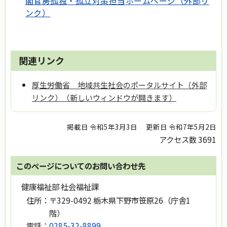
閣官房孤独・孤立対策担当ホームページ（外部リ
ンク）
関連リンク
厚生労働省 地域共生社会のポータルサイト（外部
リンク）（新しいウィンドウが開きます）
掲載日 令和5年3月3日
更新日 令和7年5月2日
アクセス数
3691
このページについてのお問い合わせ先
健康福祉部 社会福祉課
住所：
〒329-0492 栃木県下野市笹原26（庁舎1
階）
電話：
0285-32-8899