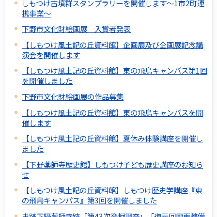
しもつけ古墳群スタンプラリーを開催します～1市2町連
携事業～
下野市文化財絵画展 入賞者発表
【しもつけ風土記の丘資料館】企画展及び企画展記念講
演会を開催します
【しもつけ風土記の丘資料館】東の飛鳥キャンパス第1回
を開催しました
下野市文化財絵画展の作品募集
【しもつけ風土記の丘資料館】東の飛鳥キャンパスを開
催します
【しもつけ風土記の丘資料館】夏休み体験講座を開催し
ました
【下野薬師寺歴史館】しもつけ子ども歴史講座のお知ら
せ
【しもつけ風土記の丘資料館】しもつけ歴史学講座『東
の飛鳥キャンパス』第3回を開催しました
史跡下野薬師寺跡「第43次発掘調査」「復元回廊再整備