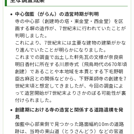
中心伽藍（がらん）の造営時期が判明
寺の中心部（創建時の塔・東金堂・西金堂）を区
画する塀の造作が、7世紀末に行われていたことが
判明しました。
これにより、7世紀末には主要な建物の建築がかな
り進んでいたことが明らかになりました。
これまでの調査で出土した軒先瓦の文様が奈良県
明日香村に所在する川原寺式（飛鳥時代の670年頃
創建）であることや本地域を本貫とする下毛野朝
臣古麻呂との関係などから、下野薬師寺の創建を7
世紀末頃と想定してきましたが、今回の調査によ
って造営開始が7世紀末よりさかのぼる可能性が裏
付けられました。
創建期における寺の造営と関係する道路遺構を発
見
伽藍中心部東側で見つかった路面幅約10mの道路
跡は、当時の東山道（とうさんどう）などの官道