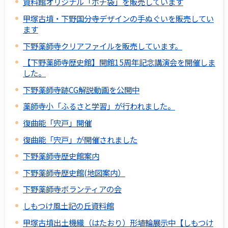
資料館オリジナル「ポチ袋」を販売しています
甲塚古墳・下野国分寺デザインの手ぬぐいを販売してい
ます
下野薬師寺クリアファイルを販売しています。
【下野薬師寺歴史館】開館15周年記念講演会を開催しま
した。
下野薬師寺跡CG解説動画を公開中
薬師寺小「ふるさと学習」が行われました。
復曲能「宍戸」開催
復曲能「宍戸」が開催されました
下野薬師寺歴史館案内
下野薬師寺歴史館(地図案内）
下野薬師寺ボランティアの会
しもつけ風土記の丘資料館
甲塚古墳出土機織（はたおり）形埴輪展示中【しもつけ