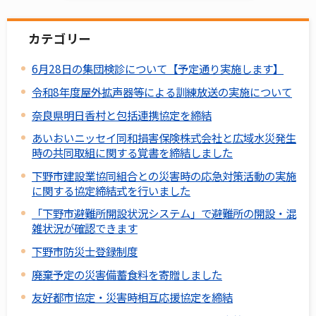
カテゴリー
6月28日の集団検診について【予定通り実施します】
令和8年度屋外拡声器等による訓練放送の実施について
奈良県明日香村と包括連携協定を締結
あいおいニッセイ同和損害保険株式会社と広域水災発生
時の共同取組に関する覚書を締結しました
下野市建設業協同組合との災害時の応急対策活動の実施
に関する協定締結式を行いました
「下野市避難所開設状況システム」で避難所の開設・混
雑状況が確認できます
下野市防災士登録制度
廃棄予定の災害備蓄食料を寄贈しました
友好都市協定・災害時相互応援協定を締結