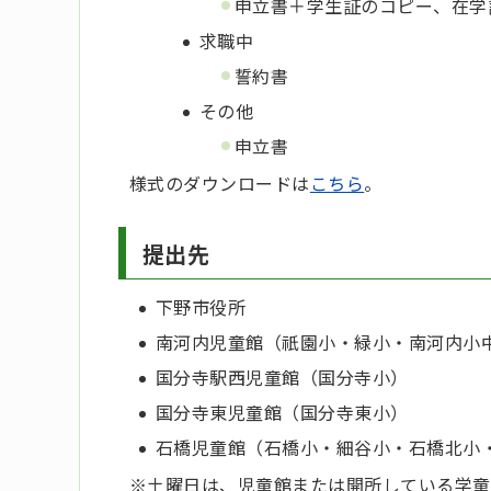
申立書＋学生証のコピー、在学
求職中
誓約書
その他
申立書
様式のダウンロードは
こちら
。
提出先
下野市役所
南河内児童館（祇園小・緑小・南河内小
国分寺駅西児童館（国分寺小）
国分寺東児童館（国分寺東小）
石橋児童館（石橋小・細谷小・石橋北小
※土曜日は、児童館または開所している学童