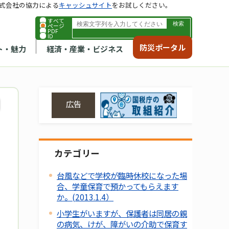
式会社の協力による
キャッシュサイト
をお試しください。
すべて
ページ
PDF
ID
防災ポータル
ト・魅力
経済・産業・ビジネス
広告
カテゴリー
台風などで学校が臨時休校になった場
合、学童保育で預かってもらえます
か。(2013.1.4）
小学生がいますが、保護者は同居の親
の病気、けが、障がいの介助で保育す