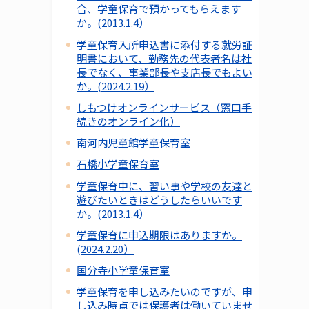
合、学童保育で預かってもらえます
か。(2013.1.4）
学童保育入所申込書に添付する就労証
明書において、勤務先の代表者名は社
長でなく、事業部長や支店長でもよい
か。(2024.2.19）
しもつけオンラインサービス（窓口手
続きのオンライン化）
南河内児童館学童保育室
石橋小学童保育室
学童保育中に、習い事や学校の友達と
遊びたいときはどうしたらいいです
か。(2013.1.4）
学童保育に申込期限はありますか。
(2024.2.20）
国分寺小学童保育室
学童保育を申し込みたいのですが、申
し込み時点では保護者は働いていませ