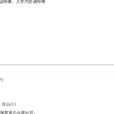
証明書、入学内定通知等
中）
・古山小）
保育室のみ提出可。