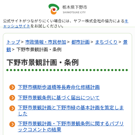
公式サイトがつながりにくい場合には、ヤフー株式会社の協力による
キ
ャッシュサイト
をお試しください。
トップ
>
市政情報・市民参加
>
都市計画
>
まちづくり
>
景
観
> 下野市景観計画・条例
下野市景観計画・条例
下野市横断歩道橋等長寿命化修繕計画
下野市景観条例に基づく届出について
下野市景観計画と下野市緑の基本計画を策定しま
した
下野市景観計画・下野市景観条例に関するパブリ
ックコメントの結果