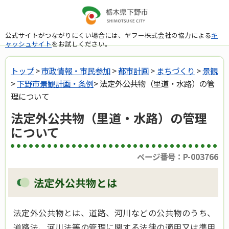
公式サイトがつながりにくい場合には、ヤフー株式会社の協力による
キ
ャッシュサイト
をお試しください。
トップ
>
市政情報・市民参加
>
都市計画
>
まちづくり
>
景観
>
下野市景観計画・条例
> 法定外公共物（里道・水路）の管
理について
法定外公共物（里道・水路）の管理
について
ページ番号：P-003766
法定外公共物とは
法定外公共物とは、道路、河川などの公共物のうち、
道路法、河川法等の管理に関する法律の適用又は準用