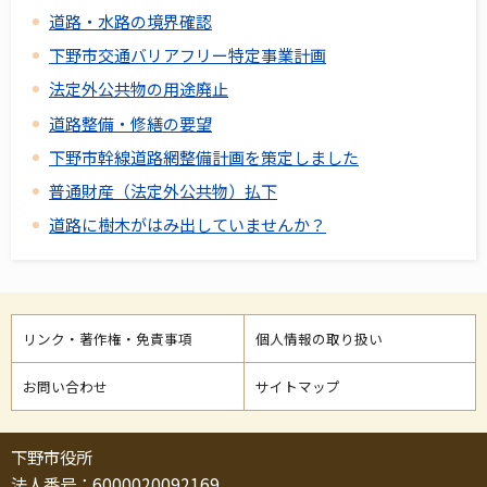
道路・水路の境界確認
下野市交通バリアフリー特定事業計画
法定外公共物の用途廃止
道路整備・修繕の要望
下野市幹線道路網整備計画を策定しました
普通財産（法定外公共物）払下
道路に樹木がはみ出していませんか？
リンク・著作権・免責事項
個人情報の取り扱い
お問い合わせ
サイトマップ
下野市役所
法人番号：6000020092169