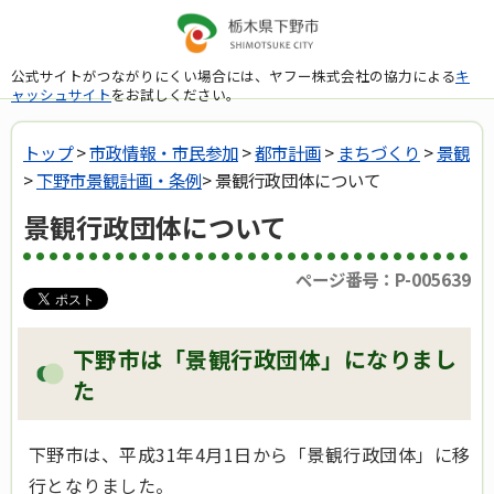
公式サイトがつながりにくい場合には、ヤフー株式会社の協力による
キ
ャッシュサイト
をお試しください。
トップ
>
市政情報・市民参加
>
都市計画
>
まちづくり
>
景観
>
下野市景観計画・条例
> 景観行政団体について
景観行政団体について
ページ番号：P-005639
下野市は「景観行政団体」になりまし
た
下野市は、平成31年4月1日から「景観行政団体」に移
行となりました。