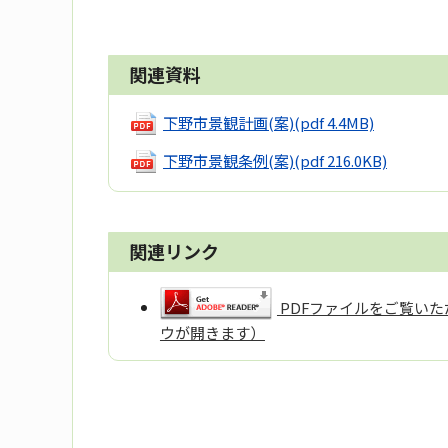
関連資料
下野市景観計画(案)
(pdf 4.4MB)
下野市景観条例(案)
(pdf 216.0KB)
関連リンク
PDFファイルをご覧いただ
ウが開きます）