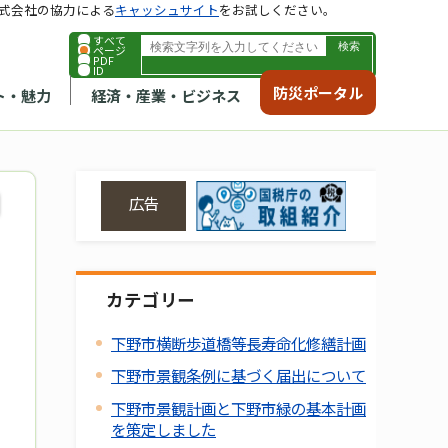
式会社の協力による
キャッシュサイト
をお試しください。
すべて
ページ
PDF
ID
防災ポータル
ト・魅力
経済・産業・ビジネス
広告
カテゴリー
下野市横断歩道橋等長寿命化修繕計画
下野市景観条例に基づく届出について
下野市景観計画と下野市緑の基本計画
を策定しました