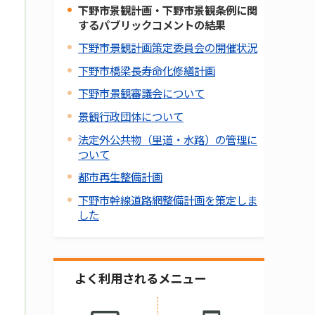
下野市景観計画・下野市景観条例に関
するパブリックコメントの結果
下野市景観計画策定委員会の開催状況
下野市橋梁長寿命化修繕計画
下野市景観審議会について
景観行政団体について
法定外公共物（里道・水路）の管理に
ついて
都市再生整備計画
下野市幹線道路網整備計画を策定しま
した
よく利用されるメニュー