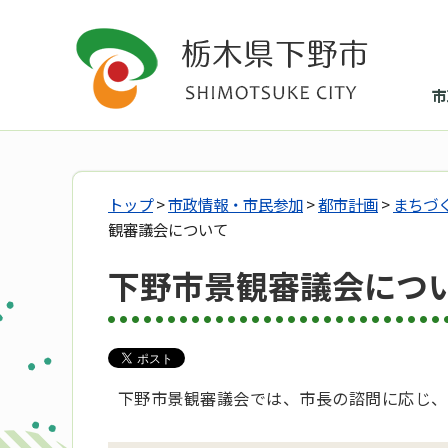
市
トップ
>
市政情報・市民参加
>
都市計画
>
まちづ
観審議会について
下野市景観審議会につ
下野市景観審議会では、市長の諮問に応じ、