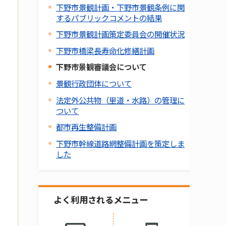
下野市景観計画・下野市景観条例に関
するパブリックコメントの結果
下野市景観計画策定委員会の開催状況
下野市橋梁長寿命化修繕計画
下野市景観審議会について
景観行政団体について
法定外公共物（里道・水路）の管理に
ついて
都市再生整備計画
下野市幹線道路網整備計画を策定しま
した
よく利用されるメニュー