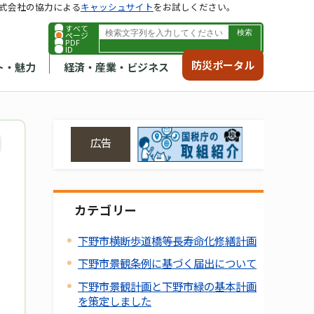
式会社の協力による
キャッシュサイト
をお試しください。
すべて
ページ
PDF
ID
防災ポータル
ト・魅力
経済・産業・ビジネス
広告
カテゴリー
下野市横断歩道橋等長寿命化修繕計画
下野市景観条例に基づく届出について
下野市景観計画と下野市緑の基本計画
を策定しました