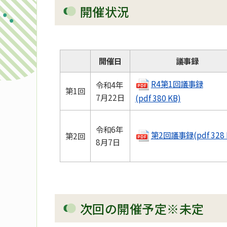
開催状況
開催日
議事録
R4第1回議事録
令和4年
第1回
7月22日
(pdf 380 KB)
令和6年
第2回議事録(pdf 328 
第2回
8月7日
次回の開催予定※未定