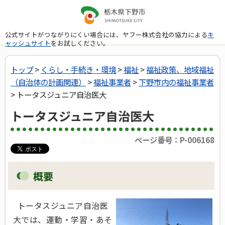
公式サイトがつながりにくい場合には、ヤフー株式会社の協力による
キ
ャッシュサイト
をお試しください。
トップ
>
くらし・手続き・環境
>
福祉
>
福祉政策、地域福祉
（自治体の計画関連）
>
福祉事業者
>
下野市内の福祉事業者
> トータスジュニア自治医大
トータスジュニア自治医大
ページ番号：P-006168
概要
トータスジュニア自治医
大では、運動・学習・あそ