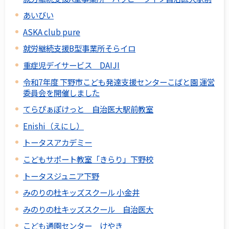
あいびい
ASKA club pure
就労継続支援B型事業所そらイロ
重症児デイサービス DAIJI
令和7年度 下野市こども発達支援センターこばと園 運営
委員会を開催しました
てらぴぁぽけっと 自治医大駅前教室
Enishi（えにし）
トータスアカデミー
こどもサポート教室「きらり」下野校
トータスジュニア下野
みのりの杜キッズスクール 小金井
みのりの杜キッズスクール 自治医大
こども通園センター けやき