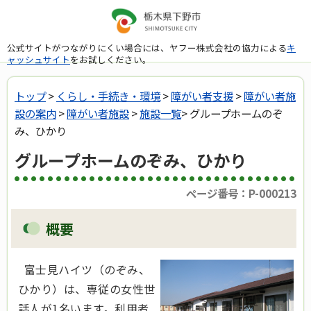
公式サイトがつながりにくい場合には、ヤフー株式会社の協力による
キ
ャッシュサイト
をお試しください。
トップ
>
くらし・手続き・環境
>
障がい者支援
>
障がい者施
設の案内
>
障がい者施設
>
施設一覧
> グループホームのぞ
み、ひかり
グループホームのぞみ、ひかり
ページ番号：P-000213
概要
富士見ハイツ（のぞみ、
ひかり）は、専従の女性世
話人が1名います。利用者