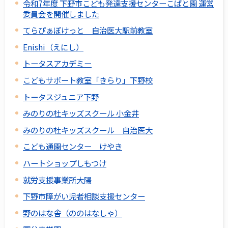
令和7年度 下野市こども発達支援センターこばと園 運営
委員会を開催しました
てらぴぁぽけっと 自治医大駅前教室
Enishi（えにし）
トータスアカデミー
こどもサポート教室「きらり」下野校
トータスジュニア下野
みのりの杜キッズスクール 小金井
みのりの杜キッズスクール 自治医大
こども通園センター けやき
ハートショップしもつけ
就労支援事業所大陽
下野市障がい児者相談支援センター
野のはな舎（ののはなしゃ）