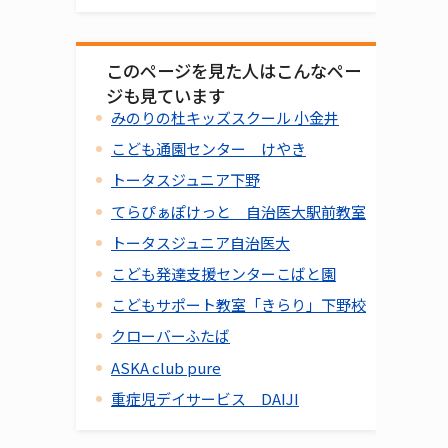
このページを見た人はこんなペー
ジも見ています
みのりの杜キッズスクール 小金井
こども通園センター けやき
トータスジュニア下野
てらぴぁぽけっと 自治医大駅前教室
トータスジュニア自治医大
こども発達支援センターこばと園
こどもサポート教室「きらり」下野校
クローバーふたば
ASKA club pure
重症児デイサービス DAIJI