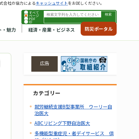
式会社の協力による
キャッシュサイト
をお試しください。
すべて
ページ
PDF
ID
防災ポータル
ト・魅力
経済・産業・ビジネス
広告
カテゴリー
就労継続支援B型事業所 ウーリー自
治医大
ABCリビング下野自治医大
多機能型重症児・者デイサービス 倶