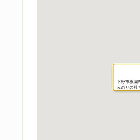
下野市祇園5-
みのりの杜