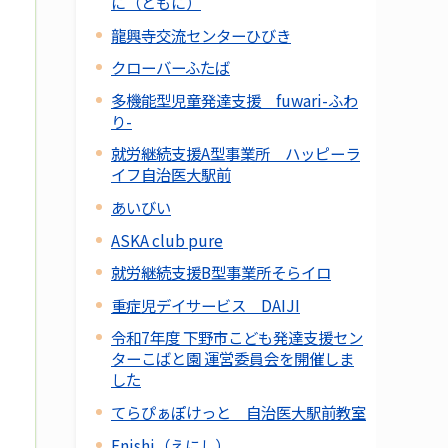
に（ともに）
龍興寺交流センターひびき
クローバーふたば
多機能型児童発達支援 fuwari-ふわ
り-
就労継続支援A型事業所 ハッピーラ
イフ自治医大駅前
あいびい
ASKA club pure
就労継続支援B型事業所そらイロ
重症児デイサービス DAIJI
令和7年度 下野市こども発達支援セン
ターこばと園 運営委員会を開催しま
した
てらぴぁぽけっと 自治医大駅前教室
Enishi（えにし）