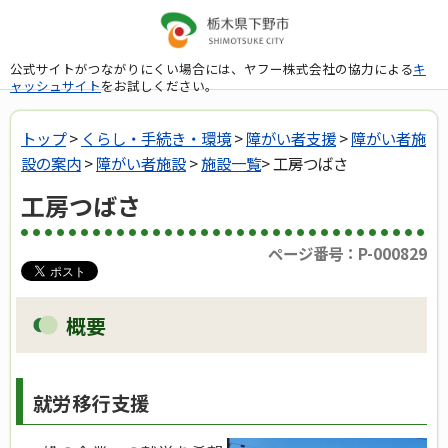
公式サイトがつながりにくい場合には、ヤフー株式会社の協力による
キ
ャッシュサイト
をお試しください。
トップ
>
くらし・手続き・環境
>
障がい者支援
>
障がい者施
設の案内
>
障がい者施設
>
施設一覧
> 工房つばさ
工房つばさ
ページ番号：P-000829
概要
就労移行支援