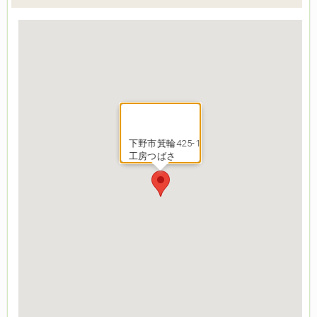
下野市箕輪425-1
工房つばさ