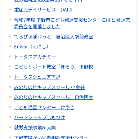
重症児デイサービス DAIJI
令和7年度 下野市こども発達支援センターこばと園 運営
委員会を開催しました
てらぴぁぽけっと 自治医大駅前教室
Enishi（えにし）
トータスアカデミー
こどもサポート教室「きらり」下野校
トータスジュニア下野
みのりの杜キッズスクール 小金井
みのりの杜キッズスクール 自治医大
こども通園センター けやき
ハートショップしもつけ
就労支援事業所大陽
下野市障がい児者相談支援センター