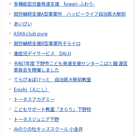
多機能型児童発達支援 fuwari-ふわり-
就労継続支援A型事業所 ハッピーライフ自治医大駅前
あいびい
ASKA club pure
就労継続支援B型事業所そらイロ
重症児デイサービス DAIJI
令和7年度 下野市こども発達支援センターこばと園 運営
委員会を開催しました
てらぴぁぽけっと 自治医大駅前教室
Enishi（えにし）
トータスアカデミー
こどもサポート教室「きらり」下野校
トータスジュニア下野
みのりの杜キッズスクール 小金井