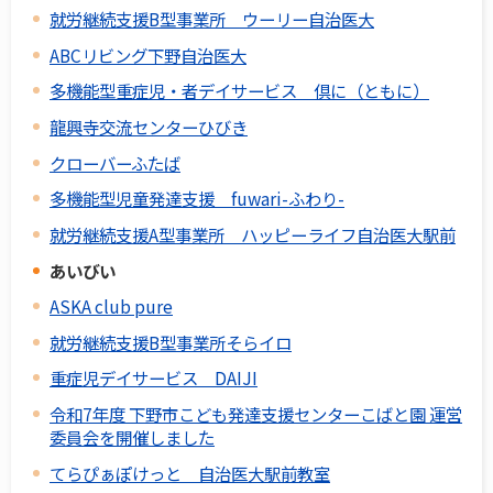
就労継続支援B型事業所 ウーリー自治医大
ABCリビング下野自治医大
多機能型重症児・者デイサービス 倶に（ともに）
龍興寺交流センターひびき
クローバーふたば
多機能型児童発達支援 fuwari-ふわり-
就労継続支援A型事業所 ハッピーライフ自治医大駅前
あいびい
ASKA club pure
就労継続支援B型事業所そらイロ
重症児デイサービス DAIJI
令和7年度 下野市こども発達支援センターこばと園 運営
委員会を開催しました
てらぴぁぽけっと 自治医大駅前教室