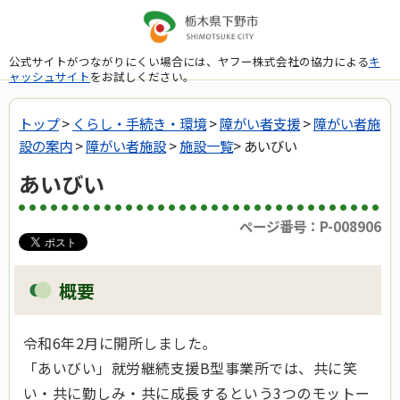
公式サイトがつながりにくい場合には、ヤフー株式会社の協力による
キ
ャッシュサイト
をお試しください。
トップ
>
くらし・手続き・環境
>
障がい者支援
>
障がい者施
設の案内
>
障がい者施設
>
施設一覧
> あいびい
あいびい
ページ番号：P-008906
概要
令和6年2月に開所しました。
「あいびい」就労継続支援B型事業所では、共に笑
い・共に勤しみ・共に成長するという3つのモットー