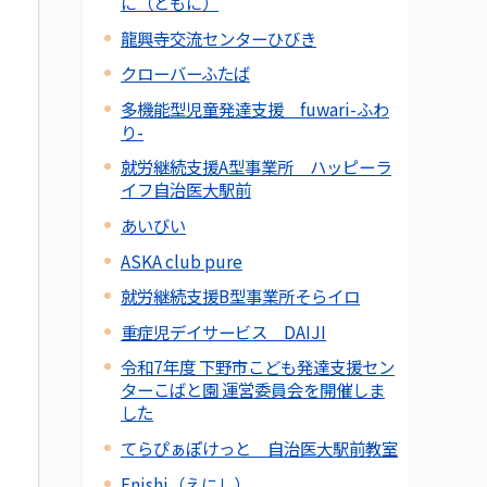
に（ともに）
龍興寺交流センターひびき
クローバーふたば
多機能型児童発達支援 fuwari-ふわ
り-
就労継続支援A型事業所 ハッピーラ
イフ自治医大駅前
あいびい
ASKA club pure
就労継続支援B型事業所そらイロ
重症児デイサービス DAIJI
令和7年度 下野市こども発達支援セン
ターこばと園 運営委員会を開催しま
した
てらぴぁぽけっと 自治医大駅前教室
Enishi（えにし）