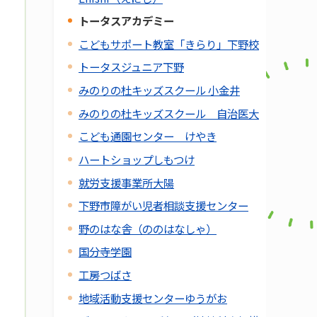
トータスアカデミー
こどもサポート教室「きらり」下野校
トータスジュニア下野
みのりの杜キッズスクール 小金井
みのりの杜キッズスクール 自治医大
こども通園センター けやき
ハートショップしもつけ
就労支援事業所大陽
下野市障がい児者相談支援センター
野のはな舎（ののはなしゃ）
国分寺学園
工房つばさ
地域活動支援センターゆうがお