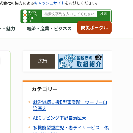
式会社の協力による
キャッシュサイト
をお試しください。
すべて
ページ
PDF
ID
防災ポータル
ト・魅力
経済・産業・ビジネス
広告
カテゴリー
就労継続支援B型事業所 ウーリー自
治医大
ABCリビング下野自治医大
多機能型重症児・者デイサービス 倶