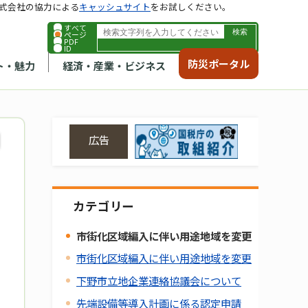
式会社の協力による
キャッシュサイト
をお試しください。
すべて
ページ
PDF
ID
防災ポータル
ト・魅力
経済・産業・ビジネス
広告
カテゴリー
市街化区域編入に伴い用途地域を変更
市街化区域編入に伴い用途地域を変更
下野市立地企業連絡協議会について
先端設備等導入計画に係る認定申請