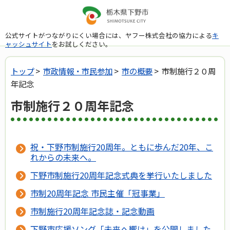
公式サイトがつながりにくい場合には、ヤフー株式会社の協力による
キ
ャッシュサイト
をお試しください。
トップ
>
市政情報・市民参加
>
市の概要
> 市制施行２０周
年記念
市制施行２０周年記念
祝・下野市制施行20周年。ともに歩んだ20年、こ
れからの未来へ。
下野市制施行20周年記念式典を挙行いたしました
市制20周年記念 市民主催「冠事業」
市制施行20周年記念誌・記念動画
下野市応援ソング「未来へ響け」を公開しました