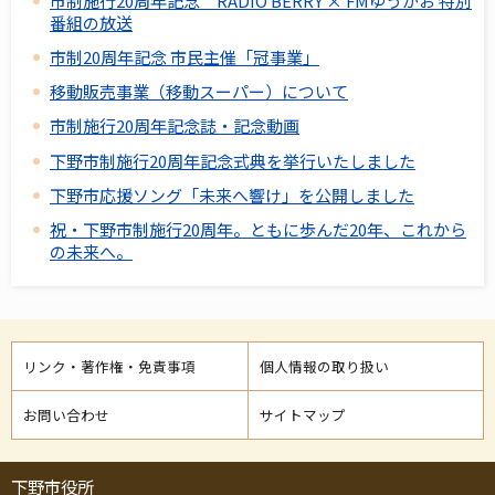
市制施行20周年記念 RADIO BERRY × FMゆうがお 特別
番組の放送
市制20周年記念 市民主催「冠事業」
移動販売事業（移動スーパー）について
市制施行20周年記念誌・記念動画
下野市制施行20周年記念式典を挙行いたしました
下野市応援ソング「未来へ響け」を公開しました
祝・下野市制施行20周年。ともに歩んだ20年、これから
の未来へ。
リンク・著作権・免責事項
個人情報の取り扱い
お問い合わせ
サイトマップ
下野市役所