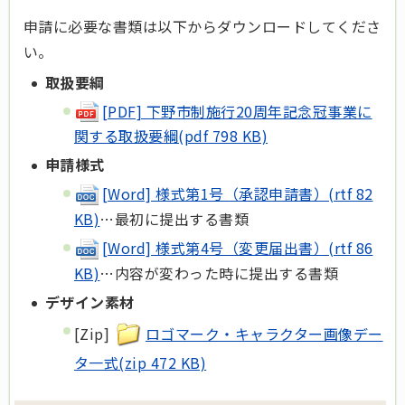
申請に必要な書類は以下からダウンロードしてくださ
い。
取扱要綱
[PDF] 下野市制施行20周年記念冠事業に
関する取扱要綱(pdf 798 KB)
申請様式
[Word] 様式第1号（承認申請書）(rtf 82
KB)
…最初に提出する書類
[Word] 様式第4号（変更届出書）(rtf 86
KB)
…内容が変わった時に提出する書類
デザイン素材
[Zip]
ロゴマーク・キャラクター画像デー
タ一式(zip 472 KB)