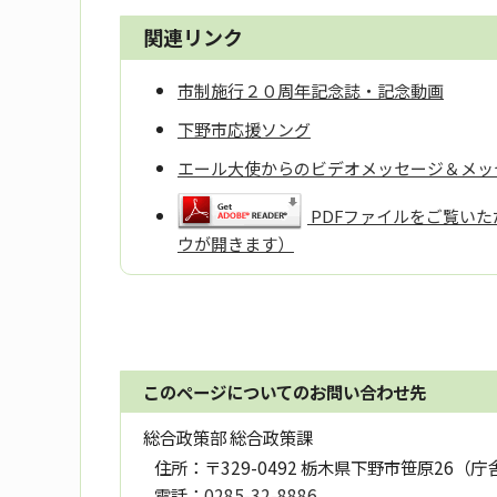
関連リンク
市制施行２０周年記念誌・記念動画
下野市応援ソング
エール大使からのビデオメッセージ＆メッ
PDFファイルをご覧いただ
ウが開きます）
このページについてのお問い合わせ先
総合政策部 総合政策課
住所：
〒329-0492 栃木県下野市笹原26（庁
電話：
0285-32-8886