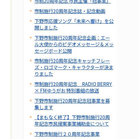
市制20周年記念 市民主催「冠事業」
市制施行20周年記念誌・記念動画
下野市応援ソング「未来へ響け」を公
開しました
下野市制施行20周年記念企画：エー
ル大使からのビデオメッセージ＆メッ
セージボード公開
市制施行20周年記念キャッチフレー
ズ・ロゴマーク・キャラクターが決ま
りました
市制施行20周年記念 RADIO BERRY
× FMゆうがお 特別番組の放送
下野市制施行20周年記念冠事業を募
集します
【まもなく終了】下野市制施行20周
年記念市民提案事業補助金について
下野市制施行２０周年記念事業