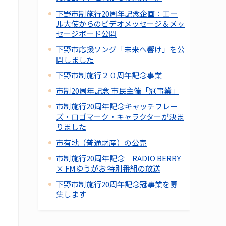
下野市制施行20周年記念企画：エー
ル大使からのビデオメッセージ＆メッ
セージボード公開
下野市応援ソング「未来へ響け」を公
開しました
下野市制施行２０周年記念事業
市制20周年記念 市民主催「冠事業」
市制施行20周年記念キャッチフレー
ズ・ロゴマーク・キャラクターが決ま
りました
市有地（普通財産）の公売
市制施行20周年記念 RADIO BERRY
× FMゆうがお 特別番組の放送
下野市制施行20周年記念冠事業を募
集します