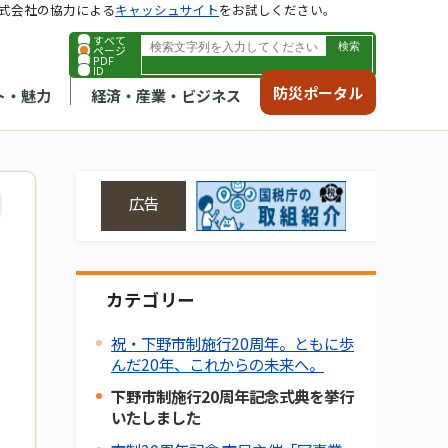
式会社の協力による
キャッシュサイト
をお試しください。
すべて
ページ
PDF
ID
防災ポータル
ト・魅力
経済・産業・ビジネス
広告
カテゴリー
祝・下野市制施行20周年。ともに歩
んだ20年、これからの未来へ。
下野市制施行20周年記念式典を挙行
いたしました