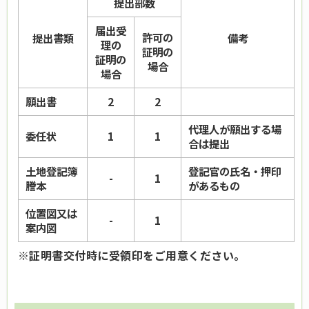
提出部数
届出受
許可の
提出書類
備考
理の
証
明の
証明の
場合
場合
願出書
2
2
代理人が願出する場
委任状
1
1
合は提出
土地登記簿
登記官の氏名・押印
-
1
謄本
があるもの
位置図又は
-
1
案内図
※
証明書交付時に受領印をご用意ください。