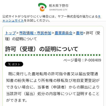
公式サイトがつながりにくい場合には、ヤフー株式会社の協力による
キ
ャッシュサイト
をお試しください。
トップ
>
市政情報・市民参加
>
農業委員会
>
農地
> 許可（受
理）の証明について
許可（受理）の証明について
ページ番号：P-008409
既に発行した農地転用の許可指令書又は届出受理通
知書の紛失等により所有権の移転及び地目変更登記が
できない場合に、当事者（申請者）からの願出により
当該許可（届出）処分の内容等について証明すること
ができます。