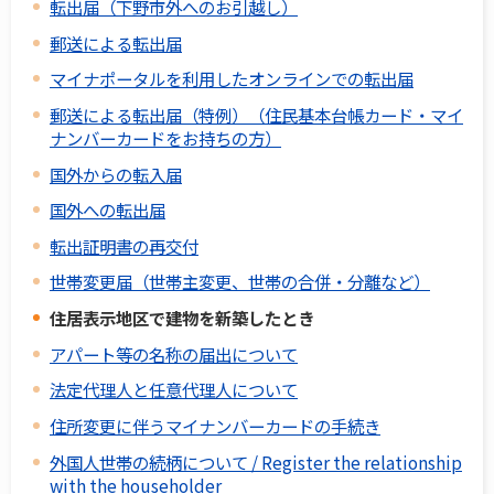
転出届（下野市外へのお引越し）
郵送による転出届
マイナポータルを利用したオンラインでの転出届
郵送による転出届（特例）（住民基本台帳カード・マイ
ナンバーカードをお持ちの方）
国外からの転入届
国外への転出届
転出証明書の再交付
世帯変更届（世帯主変更、世帯の合併・分離など）
住居表示地区で建物を新築したとき
アパート等の名称の届出について
法定代理人と任意代理人について
住所変更に伴うマイナンバーカードの手続き
外国人世帯の続柄について / Register the relationship
with the householder