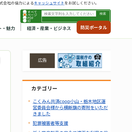
式会社の協力による
キャッシュサイト
をお試しください。
すべて
ページ
PDF
ID
防災ポータル
ト・魅力
経済・産業・ビジネス
広告
カテゴリー
こくみん共済coop小山・栃木地区運
営委員会様から横断旗の寄附をいただ
きました
犯罪被害者等支援