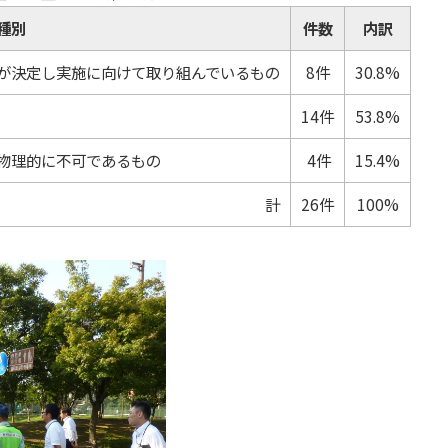
種別
件数
内訳
が決定し実施に向けて取り組んでいるもの
8件
30.8%
14件
53.8%
物理的に不可であるもの
4件
15.4%
計
26件
100%