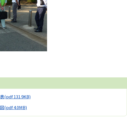
表
(pdf 131.9KB)
図
(pdf 4.0MB)