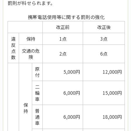
罰則が科せられます。
携帯電話使用等に関する罰則の強化
改正前
改正後
違
保持
1点
3点
反
交通の危
点
2点
6点
険
数
原
5,000円
12,000円
付
二
輪
6,000円
15,000円
車
保
普
持
通
6,000円
18,000円
車