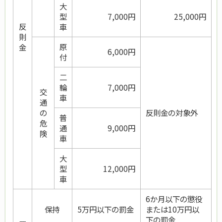
大
型
7,000円
25,000円
反
車
則
原
金
6,000円
付
二
輪
7,000円
交
車
通
の
反則金の対象外
普
危
通
9,000円
険
車
大
型
12,000円
車
6か月以下の懲役
保持
5万円以下の罰金
または10万円以
下の罰金