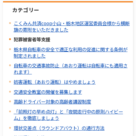
カテゴリー
こくみん共済coop小山・栃木地区運営委員会様から横断
旗の寄附をいただきました
犯罪被害者等支援
栃木県自転車の安全で適正な利用の促進に関する条例が
制定されました
自転車の交通事故防止（あおり運転は自転車にも適用さ
れます）
妨害運転（あおり運転）はやめましょう
交通安全教室の開催を募集します
高齢ドライバー対象の高齢者講習制度
「前照灯の早め点灯」と「夜間走行中の原則ハイビー
ム」を徹底しましょう
環状交差点（ラウンドアバウト）の通行方法