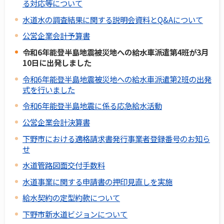
る対応等について
水道水の調査結果に関する説明会資料とQ&Aについて
公営企業会計予算書
令和6年能登半島地震被災地への給水車派遣第4班が3月
10日に出発しました
令和6年能登半島地震被災地への給水車派遣第2班の出発
式を行いました
令和6年能登半島地震に係る応急給水活動
公営企業会計決算書
下野市における適格請求書発行事業者登録番号のお知ら
せ
水道管路図面交付手数料
水道事業に関する申請書の押印見直しを実施
給水契約の定型約款について
下野市新水道ビジョンについて