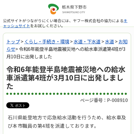
公式サイトがつながりにくい場合には、ヤフー株式会社の協力による
キ
ャッシュサイト
をお試しください。
トップ
>
くらし・手続き・環境
>
水道・下水道
>
水道
>
お知
らせ
> 令和6年能登半島地震被災地への給水車派遣第4班が3
月10日に出発しました
令和6年能登半島地震被災地への給水
車派遣第4班が3月10日に出発しまし
た
ページ番号：P-008910
石川県能登地方で応急給水活動を行うため、給水車及
び本市職員の第4班を派遣しております。