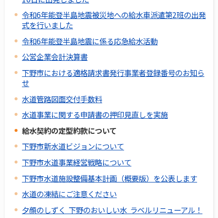
令和6年能登半島地震被災地への給水車派遣第2班の出発
式を行いました
令和6年能登半島地震に係る応急給水活動
公営企業会計決算書
下野市における適格請求書発行事業者登録番号のお知ら
せ
水道管路図面交付手数料
水道事業に関する申請書の押印見直しを実施
給水契約の定型約款について
下野市新水道ビジョンについて
下野市水道事業経営戦略について
下野市水道施設整備基本計画（概要版）を公表します
水道の凍結にご注意ください
夕顔のしずく 下野のおいしい水 ラベルリニューアル！