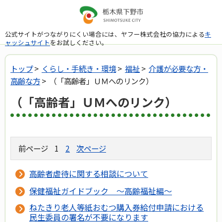
公式サイトがつながりにくい場合には、ヤフー株式会社の協力による
キ
ャッシュサイト
をお試しください。
トップ
>
くらし・手続き・環境
>
福祉
>
介護が必要な方・
高齢な方
> （「高齢者」ＵＭへのリンク）
（「高齢者」ＵＭへのリンク）
前ページ
1
2
次ページ
高齢者虐待に関する相談について
保健福祉ガイドブック ～高齢福祉編～
ねたきり老人等紙おむつ購入券給付申請における
民生委員の署名が不要になります