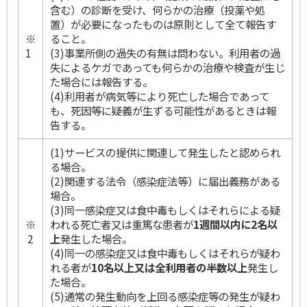
含む）の診断を受け、何らかの治療（投薬や処
置）が必要になったものは原則として全て報告す
※
ること。
1
(3)事業所側の過失の有無は問わない。利用者の過
失によるケガであっても何らかの治療や検査が生じ
た場合には報告する。
(4)利用者が病気等により死亡した場合であって
も、死因等に疑義が生ずる可能性があるときは報
告する。
(1)サービスの提供に関連して発生したと認められ
る場合。
(2)関連する法令（感染症法等）に届出義務がある
場合。
(3)同一感染症又は食中毒もしくはそれらによる疑
※
われる死亡者又は重篤な患者が
1週間以内に2名以
2
上
発生した場合。
(4)同一の感染症又は食中毒もしくはそれらが疑わ
れる者が
10名以上又は全利用者の半数以上
発生し
た場合。
(5)通常の発生動向を上回る感染症等の発生が疑わ