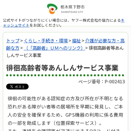
公式サイトがつながりにくい場合には、ヤフー株式会社の協力による
キ
ャッシュサイト
をお試しください。
トップ
>
くらし・手続き・環境
>
福祉
>
介護が必要な方・高
齢な方
>
（「高齢者」ＵＭへのリンク）
> 徘徊高齢者等あん
しんサービス事業
徘徊高齢者等あんしんサービス事業
ページ番号：P-002413
徘徊の可能性がある認知症の方及び所在が不明となる
恐れがある障がい者等の居場所を早期に発見し、ご本
人の安全を確保するため、GPS機器の利用に係る費用
の一部を助成します（位置探索サービス）。