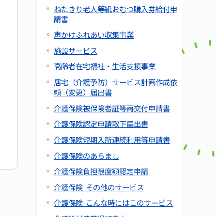
ねたきり老人等紙おむつ購入券給付申
請書
声かけふれあい収集事業
施設サービス
高齢者在宅福祉・生活支援事業
居宅（介護予防）サービス計画作成依
頼（変更）届出書
介護保険被保険者証等再交付申請書
介護保険認定申請取下届出書
介護保険短期入所連続利用等申請書
介護保険のあらまし
介護保険負担限度額認定申請
介護保険 その他のサービス
介護保険 こんな時にはこのサービス