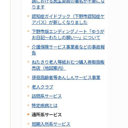
請における民生委員の署名が不要にな
ります
認知症ガイドブック（下野市認知症ケ
アパス）が新しくなりました
下野市版エンディングノート「ゆうが
お日記～わたしの願い～」について
介護保険サービス事業者などの事故報
告
ねたきり老人等紙おむつ購入券取扱販
売店（地図案内）
徘徊高齢者等あんしんサービス事業
老人クラブ
訪問系サービス
特定疾病とは
通所系サービス
短期入所系サービス