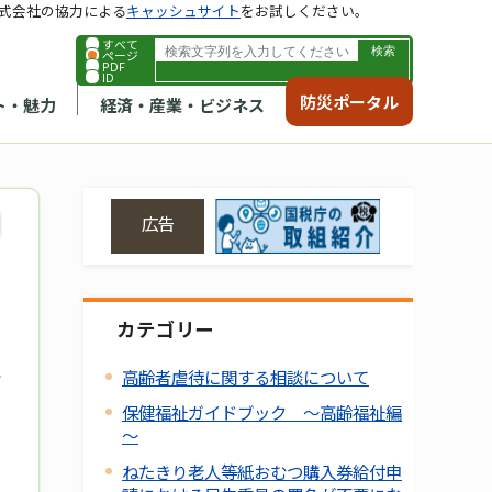
式会社の協力による
キャッシュサイト
をお試しください。
すべて
ページ
PDF
ID
防災ポータル
ト・魅力
経済・産業・ビジネス
広告
カテゴリー
高齢者虐待に関する相談について
保健福祉ガイドブック ～高齢福祉編
～
ねたきり老人等紙おむつ購入券給付申