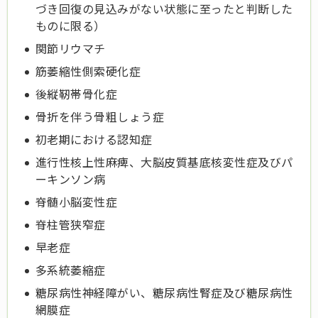
づき
回復の見込みがない状態に至ったと判断した
ものに限る）
関節リウマチ
筋萎縮性側索硬化症
後縦靭帯骨化症
骨折を伴う骨粗しょう症
初老期における認知症
進行性核上性麻痺、大脳皮質基底核変性症及びパ
ーキンソン病
脊髄小脳変性症
脊柱管狭窄症
早老症
多系統萎縮症
糖尿病性神経障がい、糖尿病性腎症及び糖尿病性
網膜症