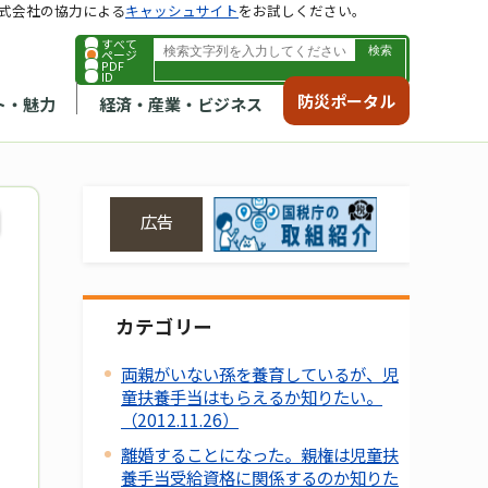
式会社の協力による
キャッシュサイト
をお試しください。
すべて
ページ
PDF
ID
防災ポータル
ト・魅力
経済・産業・ビジネス
広告
カテゴリー
両親がいない孫を養育しているが、児
童扶養手当はもらえるか知りたい。
（2012.11.26）
離婚することになった。親権は児童扶
養手当受給資格に関係するのか知りた