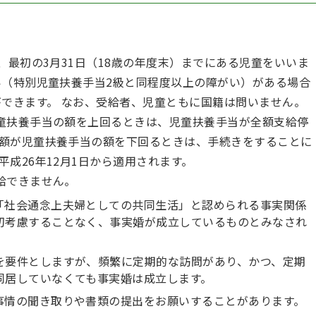
、最初の3月31日（18歳の年度末）までにある児童をいいま
い（特別児童扶養手当2級と同程度以上の障がい）がある場合
ができます。 なお、受給者、児童ともに国籍は問いません。
童扶養手当の額を上回るときは、児童扶養手当が全額支給停
額が児童扶養手当の額を下回るときは、手続きをすることに
成26年12月1日から適用されます。
給できません。
「社会通念上夫婦としての共同生活」と認められる事実関係
切考慮することなく、事実婚が成立しているものとみなされ
を要件としますが、頻繁に定期的な訪問があり、かつ、定期
同居していなくても事実婚は成立します。
事情の聞き取りや書類の提出をお願いすることがあります。