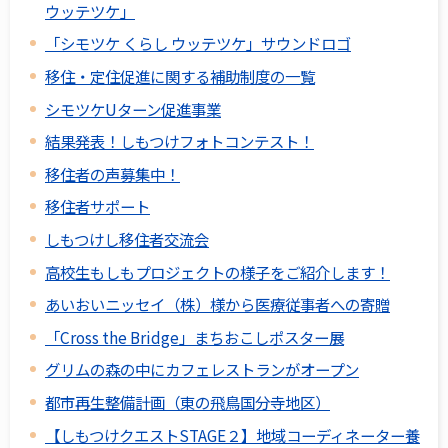
ウッテツケ」
「シモツケ くらし ウッテツケ」サウンドロゴ
移住・定住促進に関する補助制度の一覧
シモツケUターン促進事業
結果発表！しもつけフォトコンテスト！
移住者の声募集中！
移住者サポート
しもつけし移住者交流会
高校生もしもプロジェクトの様子をご紹介します！
あいおいニッセイ（株）様から医療従事者への寄贈
「Cross the Bridge」まちおこしポスター展
グリムの森の中にカフェレストランがオープン
都市再生整備計画（東の飛鳥国分寺地区）
【しもつけクエストSTAGE２】地域コーディネーター養