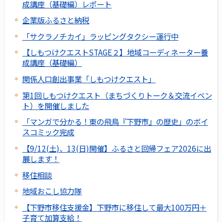
成講座（基礎編）レポート
企業版ふるさと納税
「サクラノチカイ」ラッピングタクシー運行中
【しもつけクエストSTAGE２】地域コーディネーター養
成講座（基礎編）
関係人口創出事業「しもつけクエスト」
第1回しもつけクエスト（まちづくりトーク＆交流イベン
ト）を開催しました
「マンガで分かる！東の飛鳥『下野市』の歴史」のボイ
スコミック完成
【9/12(土)、13(日)開催】ふるさと回帰フェア2026に出
展します！
移住相談
地域おこし協力隊
【下野市移住支援金】下野市に移住して最大100万円＋
子育て加算支給！