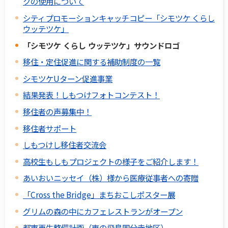
クの使用について
シティプロモーションキャッチコピー「シモツケ くらし
ウッテツケ」
「シモツケ くらし ウッテツケ」サウンドロゴ
移住・定住促進に関する補助制度の一覧
シモツケUターン促進事業
結果発表！しもつけフォトコンテスト！
移住者の声募集中！
移住者サポート
しもつけし移住者交流会
高校生もしもプロジェクトの様子をご紹介します！
あいおいニッセイ（株）様から医療従事者への寄贈
「Cross the Bridge」まちおこしポスター展
グリムの森の中にカフェレストランがオープン
都市再生整備計画（東の飛鳥国分寺地区）