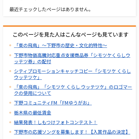
最近チェックしたページはありません。
このページを見た人はこんなページも見ています
「東の飛鳥」～下野市の歴史・文化的特性～
下野市物価高騰対応重点支援商品券「シモツケくらしウ
ッテツ券」の配付
シティプロモーションキャッチコピー「シモツケ くらし
ウッテツケ」
「東の飛鳥」「シモツケ くらし ウッテツケ」のロゴマー
クの使用について
下野コミュニティFM「FMゆうがお」
栃木県の最低賃金
結果発表！しもつけフォトコンテスト！
下野市の応援ソングを募集します！【入賞作品の決定】