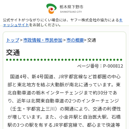
公式サイトがつながりにくい場合には、ヤフー株式会社の協力による
キ
ャッシュサイト
をお試しください。
トップ
>
市政情報・市民参加
>
市の概要
> 交通
交通
ページ番号：P-000812
国道4号、新4号国道、JR宇都宮線など首都圏の中心
部と東北地方を結ぶ大動脈が南北に通っています。東
北自動車道の栃木インターチェンジまで約30分であ
り、近年は北関東自動車道の2つのインターチェンジ
（壬生・宇都宮上三川）の開通により、交通の利便性
が増しています。また、小金井駅と自治医大駅、石橋
駅の3つの駅を有するJR宇都宮線で、都心まで快速等