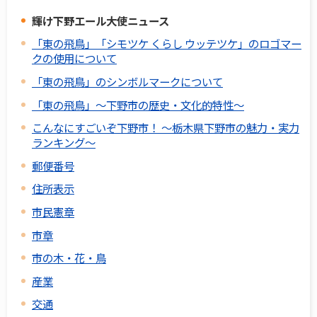
輝け下野エール大使ニュース
「東の飛鳥」「シモツケ くらし ウッテツケ」のロゴマー
クの使用について
「東の飛鳥」のシンボルマークについて
「東の飛鳥」～下野市の歴史・文化的特性～
こんなにすごいぞ下野市！ ～栃木県下野市の魅力・実力
ランキング～
郵便番号
住所表示
市民憲章
市章
市の木・花・鳥
産業
交通