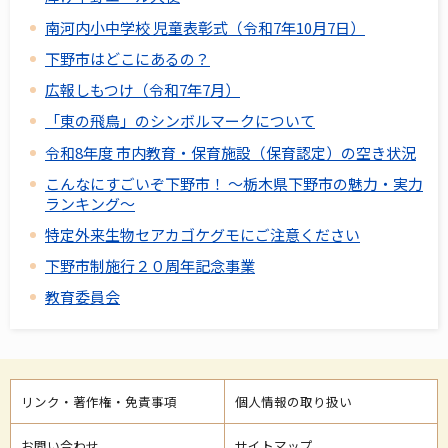
南河内小中学校 児童表彰式（令和7年10月7日）
下野市はどこにあるの？
広報しもつけ（令和7年7月）
「東の飛鳥」のシンボルマークについて
令和8年度 市内教育・保育施設（保育認定）の空き状況
こんなにすごいぞ下野市！ ～栃木県下野市の魅力・実力
ランキング～
特定外来生物セアカゴケグモにご注意ください
下野市制施行２０周年記念事業
教育委員会
リンク・著作権・免責事項
個人情報の取り扱い
お問い合わせ
サイトマップ